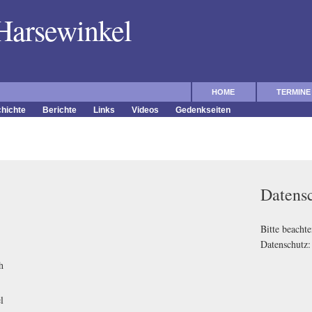
 Harsewinkel
HOME
TERMINE
hichte
Berichte
Links
Videos
Gedenkseiten
Datens
Bitte beacht
Datenschutz
h
l