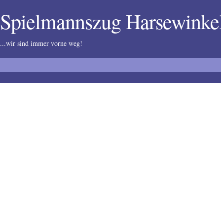
Spielmannszug Harsewink
...wir sind immer vorne weg!