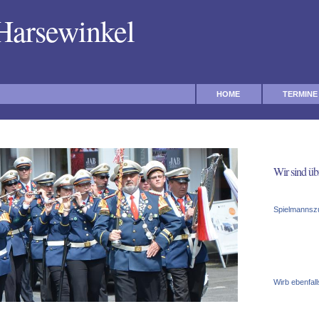
 Harsewinkel
HOME
TERMINE
Wir sind üb
Spielmannszu
Wirb ebenfall