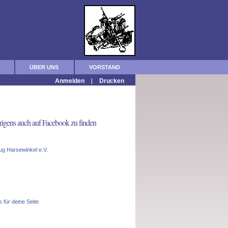
ÜBER UNS
VORSTAND
|
Anmelden
Drucken
rigens auch auf Facebook zu finden
g Harsewinkel e.V.
s für deine Seite